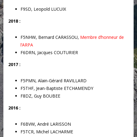
F9SD, Leopold LUCUIX
2018 :
F5NHW, Bernard CARASSOU,
Membre d’honneur de
l’ARPA
F6DRN, Jacques COUTURIER
2017 :
F5PMN, Alain-Gérard RAVILLARD
F5THF, Jean-Baptiste ETCHAMENDY
F8DZ, Guy BOUBEE
2016 :
F6BVW, André LARISSON
F5TCR, Michel LACHARME