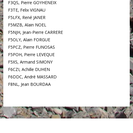
F3QS, Pierre GOYHENEIX
F3TE, Felix VIGNAU
F5LFX, René JANER
F5MZB, Alain NOEL
F5NJH, Jean-Pierre CARRERE
F5OLY, Alain FORGUE
F5PCZ, Pierre FUNOSAS
F5POH, Pierre LEVEQUE
F5XS, Armand SIMONY
F6CZI, Achille DUHEN
F6DDC, André MASSARD
F8NL, Jean BOURDAA