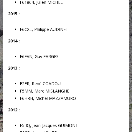
F61864, Julien MICHEL
2015 :
F6CXL, Philippe AUDINET
2014 :
F6EVN, Guy FARGES
2013 :
F2FR, René COADOU
F5MM, Marc MISLANGHE
F6HRH, Michel MAZZAMURO
2012 :
F5IIQ, Jean-Jacques GUIMONT