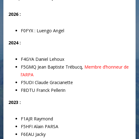
2026 :
F0FYX : Luengo Angel
2024 :
F4GYA Daniel Lehoux
F5GMQ Jean Baptiste Trébucq,
Membre d’honneur de
l’ARPA
F5UDI Claude Gracianette
F8DTU Franck Pellerin
2023 :
F1AJR Raymond
F5HFI Alain PARSA
F6EAU Jacky